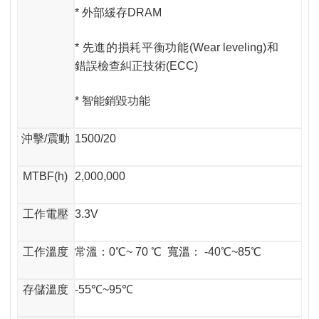
* 外部緩存DRAM
* 先進的損耗平衡功能(Wear leveling)和
錯誤檢查糾正技術(ECC)
* 智能銷毀功能
沖擊/震動
1500/20
MTBF(h)
2,000,000
工作電壓
3.3V
工作溫度
常溫：0℃~ 70 ℃ 寬溫： -40℃~85℃
存儲溫度
-55℃~95℃